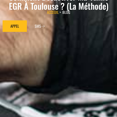
EGR À Toulouse ? (La Méthode)
ACCEUIL
> BLOG
APPEL
SMS