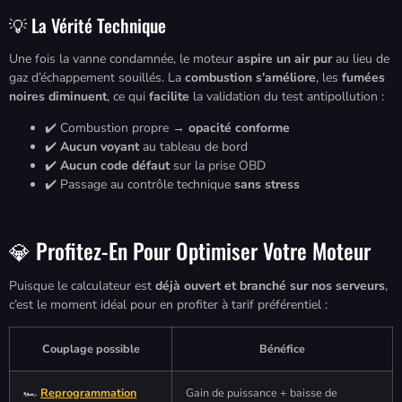
💡 La Vérité Technique
Une fois la vanne condamnée, le moteur
aspire un air pur
au lieu de
gaz d’échappement souillés. La
combustion s’améliore
, les
fumées
noires diminuent
, ce qui
facilite
la validation du test antipollution :
✔️ Combustion propre →
opacité conforme
✔️
Aucun voyant
au tableau de bord
✔️
Aucun code défaut
sur la prise OBD
✔️ Passage au contrôle technique
sans stress
💎 Profitez-En Pour Optimiser Votre Moteur
Puisque le calculateur est
déjà ouvert et branché sur nos serveurs
,
c’est le moment idéal pour en profiter à tarif préférentiel :
Couplage possible
Bénéfice
🏎️
Reprogrammation
Gain de puissance + baisse de