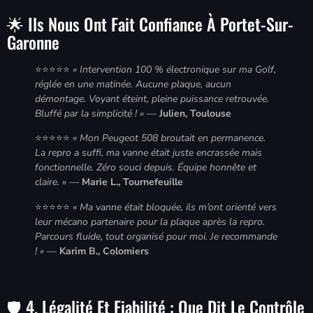
🌟 Ils Nous Ont Fait Confiance À Portet-Sur-
Garonne
⭐⭐⭐⭐⭐
« Intervention 100 % électronique sur ma Golf,
réglée en une matinée. Aucune plaque, aucun
démontage. Voyant éteint, pleine puissance retrouvée.
Bluffé par la simplicité ! »
—
Julien, Toulouse
⭐⭐⭐⭐⭐
« Mon Peugeot 508 broutait en permanence.
La repro a suffi, ma vanne était juste encrassée mais
fonctionnelle. Zéro souci depuis. Équipe honnête et
claire. »
—
Marie L., Tournefeuille
⭐⭐⭐⭐⭐
« Ma vanne était bloquée, ils m’ont orienté vers
leur mécano partenaire pour la plaque après la repro.
Parcours fluide, tout organisé pour moi. Je recommande
! »
—
Karim B., Colomiers
🛡️ 4. Légalité Et Fiabilité : Que Dit Le Contrôle