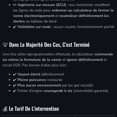
✏️
Ingénierie sur-mesure (ECU)
: nos motoristes modifient
les lignes de code pour
ordonner au calculateur de fermer la
vanne électroniquement
et
neutraliser définitivement les
alertes
au tableau de bord
✔️
Validation sur route
: aucun voyant, fonctionnement parfait
💡 Dans La Majorité Des Cas, C’est Terminé
Une fois cette reprogrammation effectuée, le calculateur
commande
lui-même la fermeture de la vanne
et
ignore définitivement
le
circuit EGR. Pas besoin d’aller plus loin :
✔️
Voyant éteint
définitivement
✔️
Pleine puissance
restaurée
✔️
Plus aucun encrassement
par les gaz recyclés
✔️ Fichier d’origine
sauvegardé à vie
(réversibilité garantie)
💰 Le Tarif De L’intervention