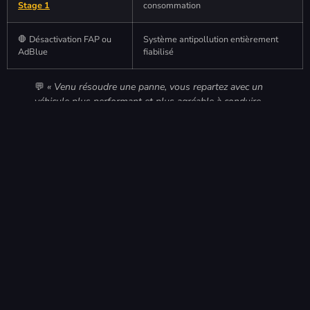
Stage 1
consommation
🛑 Désactivation FAP ou
Système antipollution entièrement
AdBlue
fiabilisé
💬
« Venu résoudre une panne, vous repartez avec un
véhicule plus performant et plus agréable à conduire —
le tout en une seule visite. »
🚀 Conclusion : Confiez Votre Moteur À Des
Experts De L’électronique
Récapitulons la méthode :
Élément
À retenir
🔴
Plaque seule (DIY)
Erreur garantie : mode dégradé