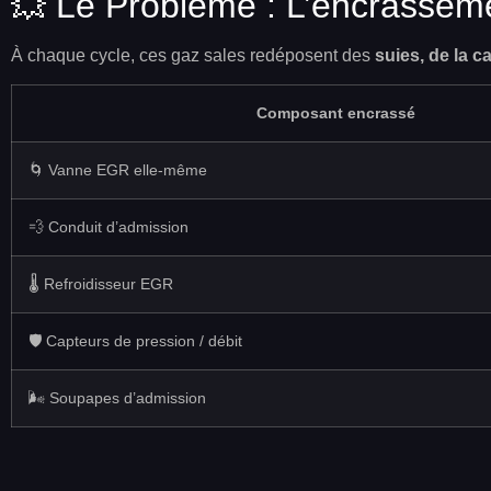
💥 Le Problème : L’encrassem
À chaque cycle, ces gaz sales redéposent des
suies, de la c
Composant encrassé
🌀 Vanne EGR elle-même
💨 Conduit d’admission
🌡️ Refroidisseur EGR
🛡️ Capteurs de pression / débit
🌬️ Soupapes d’admission