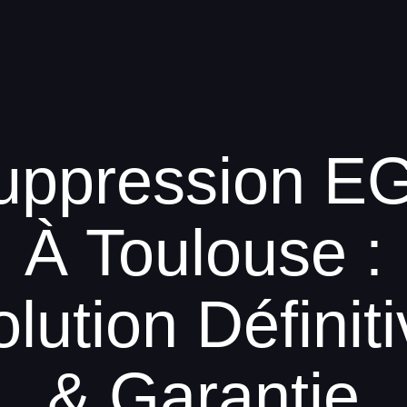
uppression E
À Toulouse :
lution Définit
& Garantie